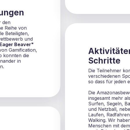
nungen
r den
ne Reihe von
 Beteiligten,
wettbewerb und
Eager Beaver"
Aktivitäte
von Gamification,
p konnten die
Schritte
inander in
n.
Die Teilnehmer ko
verschiedenen Sp
so dass für jeden 
Die Amazonasbewo
insgesamt mehr als
Surfen, Segeln, Bas
und Netzball, nebe
Laufen, Radfahren,
Walking. Wir haben 
Menschen mit dem 