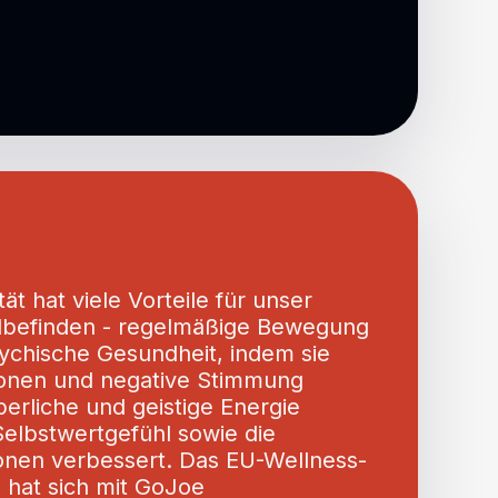
tät hat viele Vorteile für unser
lbefinden - regelmäßige Bewegung
sychische Gesundheit, indem sie
onen und negative Stimmung
perliche und geistige Energie
Selbstwertgefühl sowie die
ionen verbessert. Das EU-Wellness-
hat sich mit GoJoe