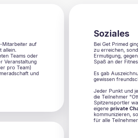
Soziales
-Mitarbeiter auf
Bei Get Primed ging
 allein.
zu erreichen, so
eten Teams oder
Ermutigung, gegens
er Veranstaltung
Spaß an der Fitnes
der pro Team)
ameradschaft und
Es gab Auszeichnun
gewissen freundsc
Jeder Punkt und je
die Teilnehmer "O
Spitzensportler wa
eigene
private Ch
kommunizieren, so
für alle Teilnehmer