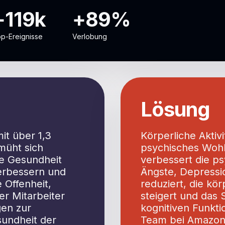
+119k
+89%
p-Ereignisse
Verlobung
Lösung
t über 1,3
Körperliche Aktivi
müht sich
psychisches Woh
he Gesundheit
verbessert die p
verbessern und
Ängste, Depressi
e Offenheit,
reduziert, die kör
r Mitarbeiter
steigert und das 
gen zur
kognitiven Funkt
undheit der
Team bei Amazon 