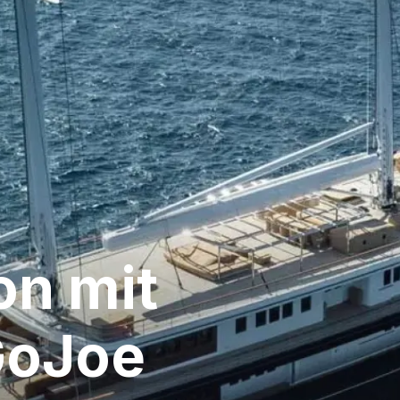
n mit
GoJoe