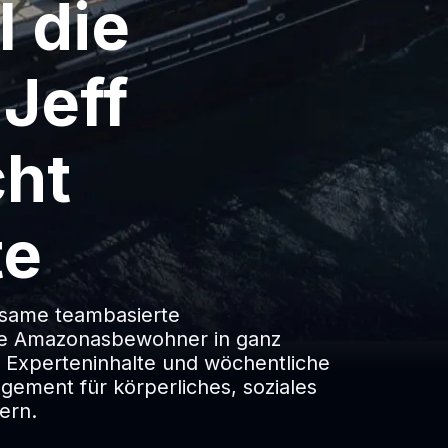
 die
Jeff
cht
te
ltsame teambasierte
ie Amazonasbewohner in ganz
Experteninhalte und wöchentliche
ement für körperliches, soziales
ern.