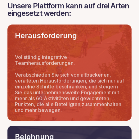
Unsere Plattform kann auf drei Arten
eingesetzt werden:
Herausforderung
Vollständig integrative
Teamherausforderungen.
Verabschieden Sie sich von altbackenen,
veralteten Herausforderungen, die sich nur auf
einzelne Schritte beschränken, und steigern
Sie das unternehmensweite Engagement mit
mehr als 60 Aktivitäten und gewichteten
Punkten, die alle Beteiligten zusammenhalten
und mehr bewegen.
Belohnung