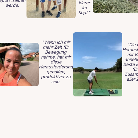
Sport treiben
klarer
werde.
im
Kopf."
"Wenn ich mir
"Die
mehr Zeit für
Heraus
Bewegung
mit K
nehme, hat mir
anneh
diese
beste 
Herausforderung
fü
geholfen,
Zusam
produktiver zu
aller 
sein.