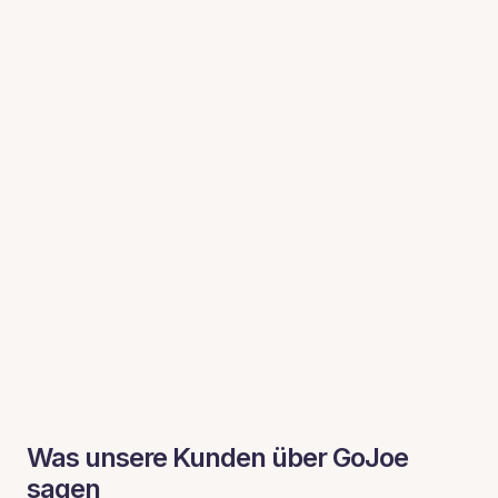
Belohnungen
Mit GoJoe Rewards bedeutet Bewegung Punkte und
Punkte bedeuten Preise. Verwandeln Sie Ihre
Anstrengungen in Gutscheine für Dutzende
namhafter Marken und sammeln Sie mit jeder Aktivität
Belohnungspunkte.
Was unsere Kunden über GoJoe
sagen