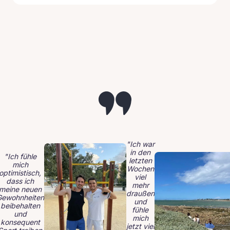
"Ich war
in den
"Ich fühle
letzten
mich
Wochen
optimistisch,
viel
dass ich
mehr
meine neuen
draußen
Gewohnheiten
und
beibehalten
fühle
und
mich
konsequent
jetzt viel