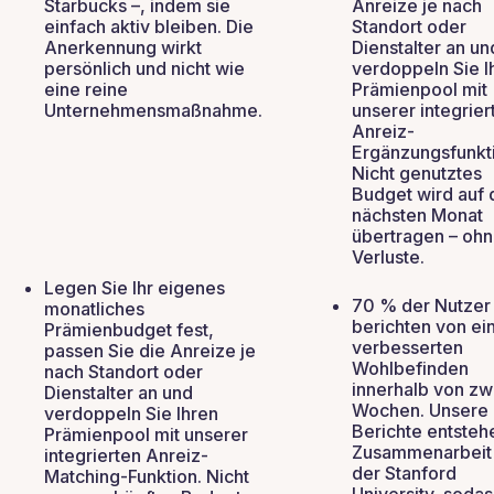
Starbucks –, indem sie
Anreize je nach
einfach aktiv bleiben. Die
Standort oder
Anerkennung wirkt
Dienstalter an un
persönlich und nicht wie
verdoppeln Sie I
eine reine
Prämienpool mit
Unternehmensmaßnahme.
unserer integrier
Anreiz-
Ergänzungsfunkt
Nicht genutztes
Budget wird auf 
nächsten Monat
übertragen – oh
Verluste.
Legen Sie Ihr eigenes
70 % der Nutzer
monatliches
berichten von e
Prämienbudget fest,
verbesserten
passen Sie die Anreize je
Wohlbefinden
nach Standort oder
innerhalb von zw
Dienstalter an und
Wochen. Unsere
verdoppeln Sie Ihren
Berichte entsteh
Prämienpool mit unserer
Zusammenarbeit 
integrierten Anreiz-
der Stanford
Matching-Funktion. Nicht
University, sodas