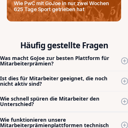
Wie PwC mit GoJoe in nur zwei Wochen
625 Tage Sport getrieben hat
Häufig gestellte Fragen
Was macht GoJoe zur besten Plattform für
Mitarbeiterprämien?
Wir verbinden Belohnungen mit gesundem Verhalten und
Ist dies für Mitarbeiter geeignet, die noch
nicht nur mit Meilensteinen. Die Mitarbeiter verdienen sich
nicht aktiv sind?
Gutscheine durch tägliche Bewegung, sodass die
Ja. Dank über 50 verschiedenen Aktivitätsarten und einem
Anerkennung Teil ihres Alltags wird und nicht nur ein
Wie schnell spüren die Mitarbeiter den
gewichteten System verdienen Mitarbeiter mit geringer
vierteljährliches Ereignis ist.
Unterschied?
Aktivität bereits vom ersten Tag an. Bei zuvor inaktiven
Innerhalb von zwei Wochen berichten 70 % der Nutzer von
Nutzern unserer Plattform wurden Steigerungen der
Wie funktionieren unsere
messbaren Verbesserungen ihres Wohlbefindens. Die
Aktivität um bis zu 400 % verzeichnet.
Mitarbeiterprämienplattformen technisch