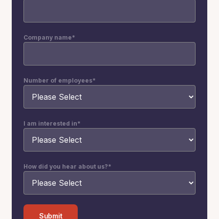
Company name
*
Number of employees
*
I am interested in
*
How did you hear about us?
*