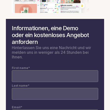
Informationen, eine Demo
oder ein kostenloses Angebot
anfordern
Hinterlassen Sie uns eine Nachricht und wir
melden uns in weniger als 24 Stunden bei
Ihnen.
First name
*
Last name
*
Email
*