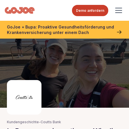
Demo anfordern
GoJoe + Bupa: Proaktive Gesundheitsförderung und
Krankenversicherung unter einem Dach
Kundengeschichte
-
Coutts Bank