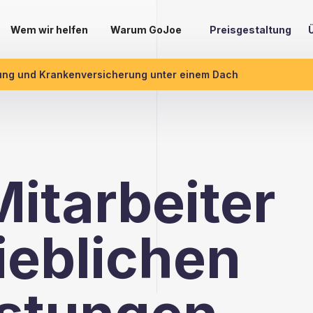
Wem wir helfen
Warum GoJoe
Preisgestaltung
ung und Krankenversicherung unter einem Dach
itarbeiter
rieblichen