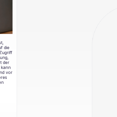
t,
f die
ugriff
tung,
t der
kann
und vor
eres
en