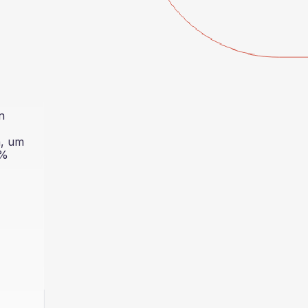
n
n, um
 %