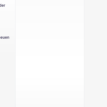
der
.
neuen