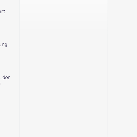
rt
ung.
% der
n