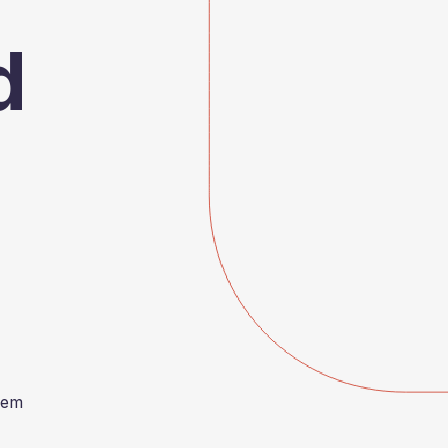
d
dem