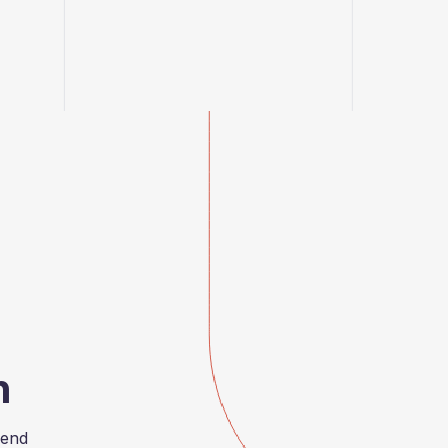
n
rend