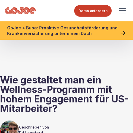
Demo anfordern
GoJoe + Bupa: Proaktive Gesundheitsförderung und
Krankenversicherung unter einem Dach
Wie gestaltet man ein
Wellness-Programm mit
hohem Engagement für US-
Mitarbeiter?
Geschrieben von
Ed Langford