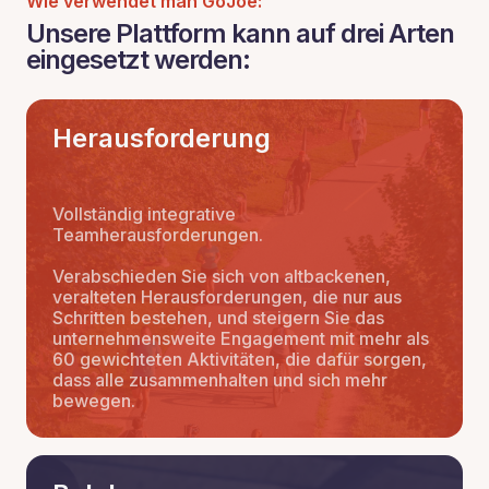
Wie verwendet man GoJoe:
Unsere Plattform kann auf drei Arten
eingesetzt werden:
Herausforderung
Vollständig integrative
Teamherausforderungen.
Verabschieden Sie sich von altbackenen,
veralteten Herausforderungen, die nur aus
Schritten bestehen, und steigern Sie das
unternehmensweite Engagement mit mehr als
60 gewichteten Aktivitäten, die dafür sorgen,
dass alle zusammenhalten und sich mehr
bewegen.