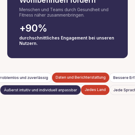
Wohlbefinden fördern
Menschen und Teams durch Gesundheit und
Fitness näher zusammenbringen.
+90%
durchschnittliches Engagement bei unseren
Nutzern.
Daten und Berichterstattung
roblemlos und zuverlässig
Bessere Er
Jedes Land
Äußerst intuitiv und individuell anpassbar
Jede Sprac